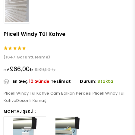
Plicell Windy Tül Kahve
(1647 Görüntülenme)
966,00
m²
₺
1039,00 ₺
En Geç
10 Günde
Teslimat
Durum:
Stokta
Plicell Windy Tül Kahve Cam Balkon Perdesi Plicell Windy Tül
KahveDesenli Kumaş
MONTAJ ŞEKLI :