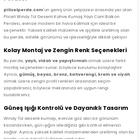
piliselperde.com
'un geniş ürün yelpazesi arasında yer alan
Plicell Windy Tül Desenli Kahve Kumaş Yaylı Cam Balkon
Perdesi, evinize modern bir hava katmak için ideal bir
seçenektir. Yüksek kaliteli malzeme ve işçilikle üretilmiş olan
bu perde, estetik görünümü ve işlevselliğiyle dikkat çekiyor.
Kolay Montaj ve Zengin Renk Seçenekleri
Bu perde,
yaylı, vidalı ve yapıştırmalı
olmak üzere farklı
montaj seçenekleri sunar, böylece kurulumu kolaylaştırır.
Ayrıca,
gümüş, beyaz, bronz, kahverengi, krem ve siyah
olmak üzere zengin profil renkleri arasından seçim
yapabilirsiniz, böylece mekanınıza en uygun rengi
bulabilirsiniz.
Güneş Işığı Kontrolü ve Dayanıklı Tasarım
Windy Tül desenli kumaşı, evinize göz alıcı bir görünüm
kazandırırken, gün ışığını istediğiniz gibi kontrol etmenizi
sağlar. Ayrıca, yüksek kaliteli malzemelerden üretilmiş olan bu
perde, uzun ömürlü kullanım vaat eder.