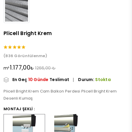
Plicell Bright Krem
(836 Görüntülenme)
1.177,00
m²
₺
1266,00 ₺
En Geç
10 Günde
Teslimat
Durum:
Stokta
Plicell Bright Krem Cam Balkon Perdesi Plicell Bright Krem
Desenli Kumaş
MONTAJ ŞEKLI :