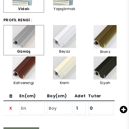
Vidalı
Yapıştırmalı
PROFIL RENGI :
Gümüş
Beyaz
Bronz
Kahverengi
Krem
Siyah
En(cm)
Boy(cm)
Adet
Tutar
X