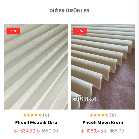
DIĞER ÜRÜNLER
7 %
7 %
(0)
(0)
Plicell Mozaik Ekru
Plicell Moon Krem
₺ 1534,50
₺ 1650,00
₺ 1083,45
₺ 1165,00