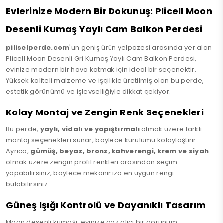
Evlerinize Modern Bir Dokunuş: Plicell Moon
Desenli Kumaş Yaylı Cam Balkon Perdesi
piliselperde.com
'un geniş ürün yelpazesi arasında yer alan
Plicell Moon Desenli Gri Kumaş Yaylı Cam Balkon Perdesi,
evinize modern bir hava katmak için ideal bir seçenektir.
Yüksek kaliteli malzeme ve işçilikle üretilmiş olan bu perde,
estetik görünümü ve işlevselliğiyle dikkat çekiyor.
Kolay Montaj ve Zengin Renk Seçenekleri
Bu perde,
yaylı, vidalı ve yapıştırmalı
olmak üzere farklı
montaj seçenekleri sunar, böylece kurulumu kolaylaştırır.
Ayrıca,
gümüş, beyaz, bronz, kahverengi, krem ve siyah
olmak üzere zengin profil renkleri arasından seçim
yapabilirsiniz, böylece mekanınıza en uygun rengi
bulabilirsiniz.
Güneş Işığı Kontrolü ve Dayanıklı Tasarım
Moon desenli kumaşı, evinize göz alıcı bir görünüm