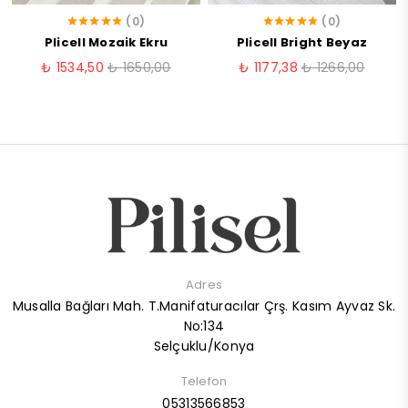
(0)
(0)
Plicell Mozaik Ekru
Plicell Bright Beyaz
₺ 1534,50
₺ 1650,00
₺ 1177,38
₺ 1266,00
Adres
Musalla Bağları Mah. T.Manifaturacılar Çrş. Kasım Ayvaz Sk.
No:134
Selçuklu/Konya
Telefon
05313566853