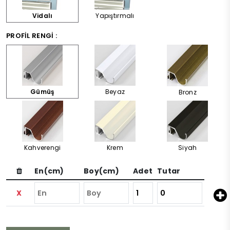
Vidalı
Yapıştırmalı
PROFIL RENGI :
Gümüş
Beyaz
Bronz
Kahverengi
Krem
Siyah
En(cm)
Boy(cm)
Adet
Tutar
X