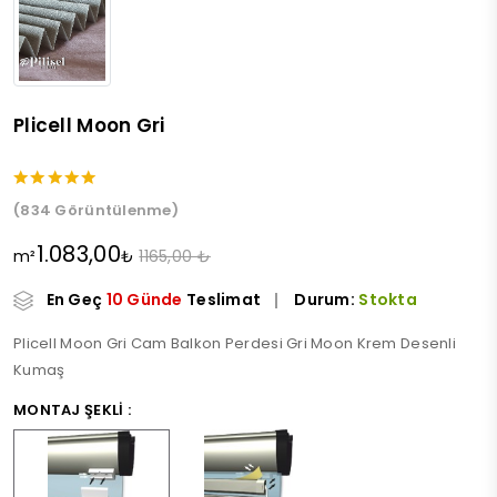
Plicell Moon Gri
(834 Görüntülenme)
1.083,00
m²
₺
1165,00 ₺
En Geç
10 Günde
Teslimat
Durum:
Stokta
Plicell Moon Gri Cam Balkon Perdesi Gri Moon Krem Desenli
Kumaş
MONTAJ ŞEKLI :